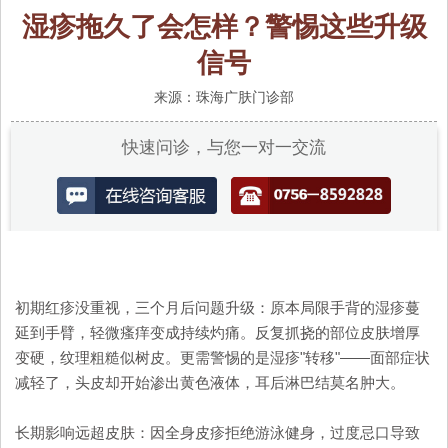
湿疹拖久了会怎样？警惕这些升级
信号
来源：珠海广肤门诊部
快速问诊，与您一对一交流
初期红疹没重视，三个月后问题升级：原本局限手背的湿疹蔓
延到手臂，轻微瘙痒变成持续灼痛。反复抓挠的部位皮肤增厚
变硬，纹理粗糙似树皮。更需警惕的是湿疹"转移"——面部症状
减轻了，头皮却开始渗出黄色液体，耳后淋巴结莫名肿大。
长期影响远超皮肤：因全身皮疹拒绝游泳健身，过度忌口导致