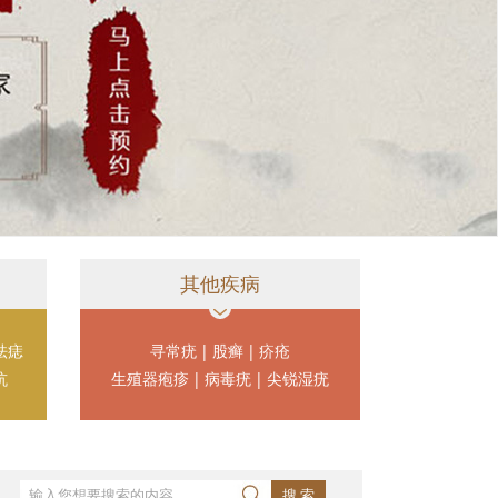
其他疾病
祛痣
寻常疣
|
股癣
|
疥疮
坑
生殖器疱疹
|
病毒疣
|
尖锐湿疣