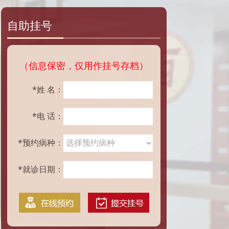
自助挂号
（信息保密，仅用作挂号存档）
*姓 名：
*电 话：
*预约病种：
*就诊日期：