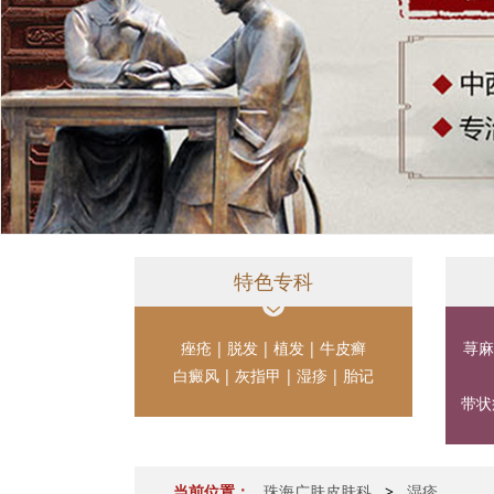
特色专科
痤疮
|
脱发
|
植发
|
牛皮癣
荨麻
白癜风
|
灰指甲
|
湿疹
|
胎记
带状
当前位置：
珠海广肤皮肤科
>
湿疹