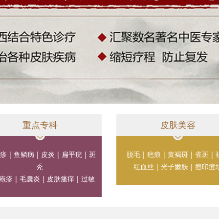
重点专科
皮肤美容
疹
|
鱼鳞病
|
皮炎
|
扁平疣
|
斑
脱毛
|
疤痕
|
黄褐斑
|
雀斑
|
秃
红血丝
|
光子嫩肤
|
痘印痘
疱疹
|
毛囊炎
|
皮肤瘙痒
|
过敏