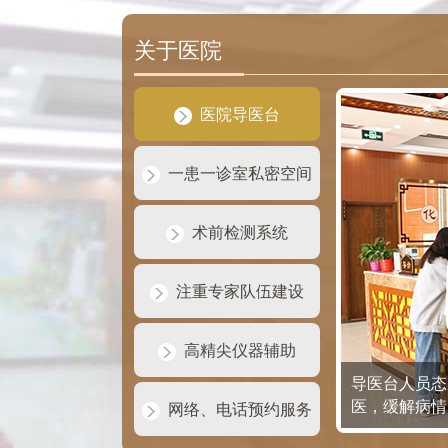
关于医院
医院导医台
一患一诊室私密空间
术前检测系统
注重专家队伍建设
高精尖仪器辅助
导医台人员态
医，缓解病情
网络、电话预约服务