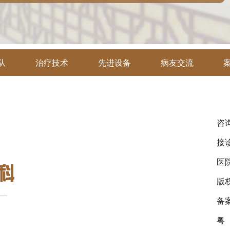
队
治疗技术
先进设备
病友交流
咨询
接诊
医
版
备
粤（