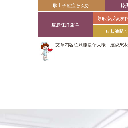
脸上长痘痘怎么办
掉
荨麻疹反复发
皮肤红肿瘙痒
皮肤油腻
文章内容也只能是个大概，建议您