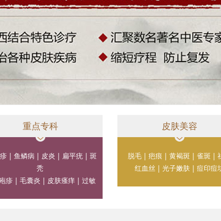
重点专科
皮肤美容
疹
|
鱼鳞病
|
皮炎
|
扁平疣
|
斑
脱毛
|
疤痕
|
黄褐斑
|
雀斑
|
秃
红血丝
|
光子嫩肤
|
痘印痘
疱疹
|
毛囊炎
|
皮肤瘙痒
|
过敏