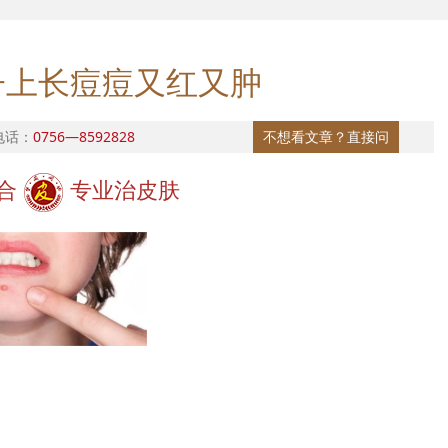
子上长痘痘又红又肿
电话：
0756—8592828
不想看文章？直接问
合
专业治皮肤