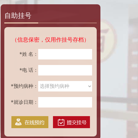
自助挂号
（信息保密，仅用作挂号存档）
*姓 名：
*电 话：
*预约病种：
*就诊日期：