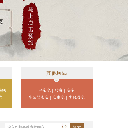
其他疾病
祛痣
寻常疣
|
股癣
|
疥疮
坑
生殖器疱疹
|
病毒疣
|
尖锐湿疣