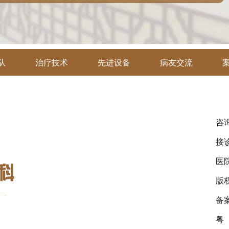
队
治疗技术
先进设备
病友交流
咨询
接诊
医
版
备
粤（