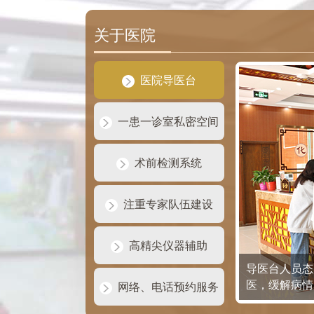
关于医院
医院导医台
一患一诊室私密空间
术前检测系统
注重专家队伍建设
高精尖仪器辅助
导医台人员态
医，缓解病情
网络、电话预约服务