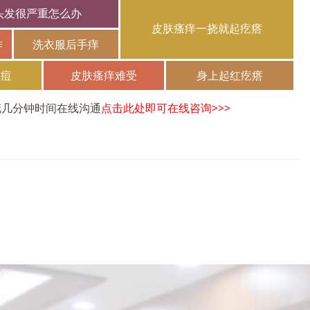
头发很严重怎么办
皮肤瘙痒一挠就起疙瘩
作
洗衣服后手痒
长痘
皮肤瘙痒难受
身上起红疙瘩
花几分钟时间在线沟通
点击此处即可在线咨询>>>