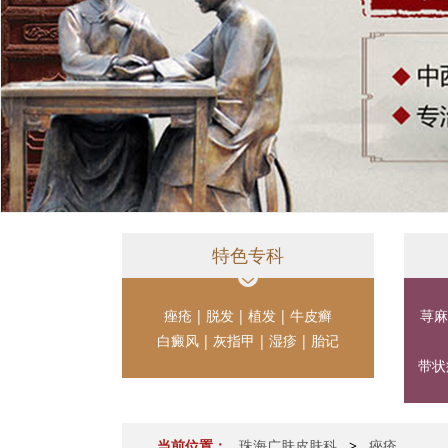
特色专科
痤疮
|
脱发
|
植发
|
牛皮癣
荨麻
白癜风
|
灰指甲
|
湿疹
|
胎记
带状
当前位置：
珠海广肤皮肤科
>
痤疮