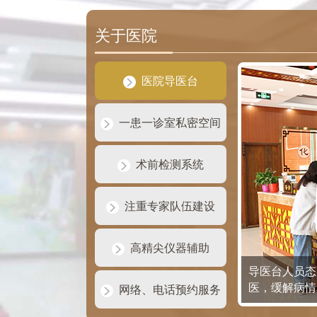
关于医院
医院导医台
一患一诊室私密空间
术前检测系统
注重专家队伍建设
高精尖仪器辅助
导医台人员态
医，缓解病情
网络、电话预约服务