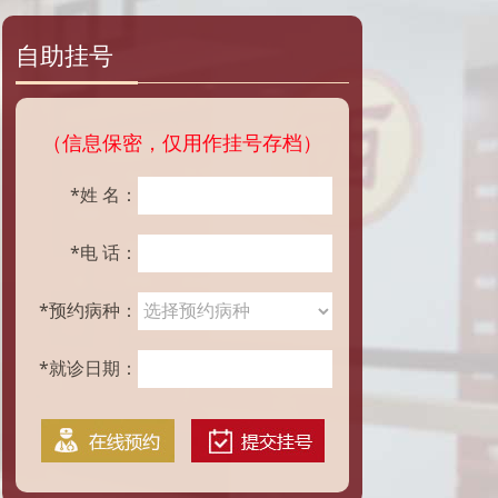
自助挂号
（信息保密，仅用作挂号存档）
*姓 名：
*电 话：
*预约病种：
*就诊日期：