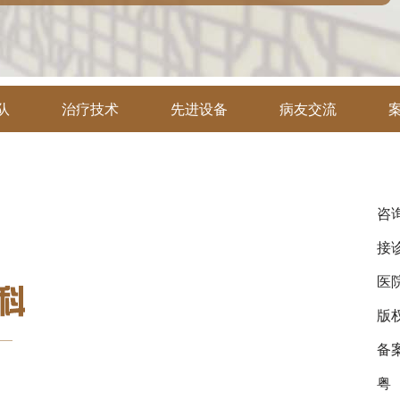
队
治疗技术
先进设备
病友交流
咨询
接诊
医
版
备
粤（