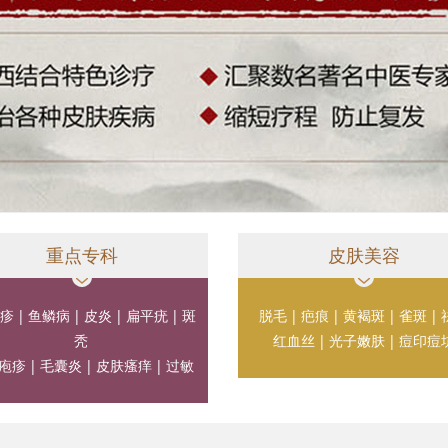
重点专科
皮肤美容
疹
|
鱼鳞病
|
皮炎
|
扁平疣
|
斑
脱毛
|
疤痕
|
黄褐斑
|
雀斑
|
秃
红血丝
|
光子嫩肤
|
痘印痘
疱疹
|
毛囊炎
|
皮肤瘙痒
|
过敏