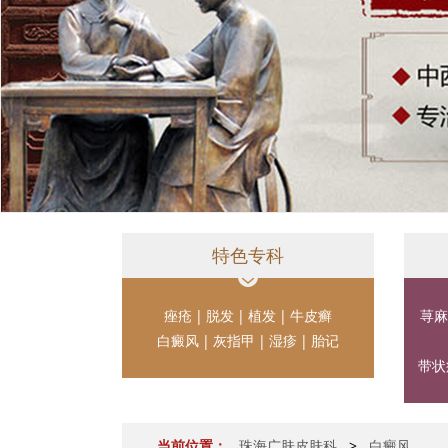
特色专科
痤疮
|
脱发
|
植发
|
牛皮癣
荨麻
白癜风
|
灰指甲
|
湿疹
|
胎记
带状
当前位置：
珠海广肤皮肤科
>
白癜风