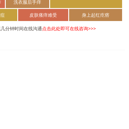
作
洗衣服后手痒
长痘
皮肤瘙痒难受
身上起红疙瘩
花几分钟时间在线沟通
点击此处即可在线咨询>>>