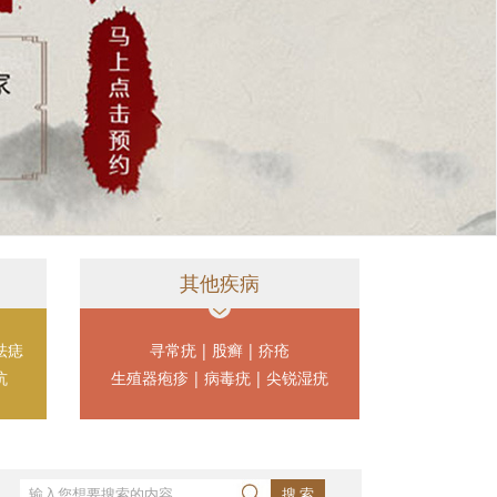
其他疾病
祛痣
寻常疣
|
股癣
|
疥疮
坑
生殖器疱疹
|
病毒疣
|
尖锐湿疣