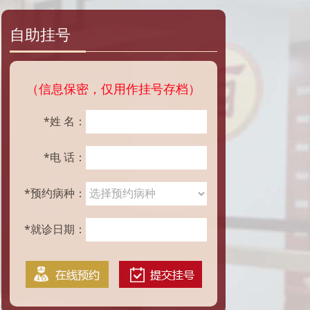
自助挂号
（信息保密，仅用作挂号存档）
*姓 名：
*电 话：
*预约病种：
*就诊日期：