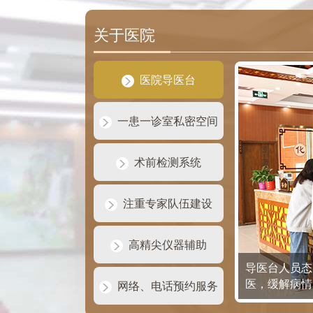
关于医院
医院导医台
一患一诊室私密空间
术前检测系统
注重专家队伍建设
高精尖仪器辅助
导医台人员态
医，缓解病情
网络、电话预约服务