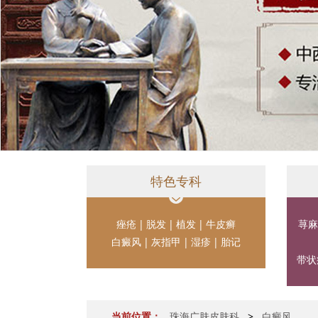
特色专科
痤疮
|
脱发
|
植发
|
牛皮癣
荨麻
白癜风
|
灰指甲
|
湿疹
|
胎记
带状
当前位置：
珠海广肤皮肤科
>
白癜风