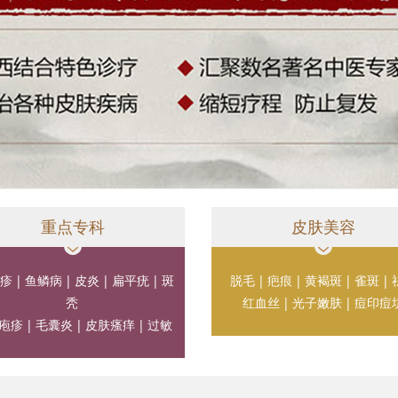
重点专科
皮肤美容
疹
|
鱼鳞病
|
皮炎
|
扁平疣
|
斑
脱毛
|
疤痕
|
黄褐斑
|
雀斑
|
秃
红血丝
|
光子嫩肤
|
痘印痘
疱疹
|
毛囊炎
|
皮肤瘙痒
|
过敏