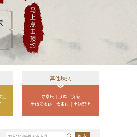
其他疾病
祛痣
寻常疣
|
股癣
|
疥疮
坑
生殖器疱疹
|
病毒疣
|
尖锐湿疣