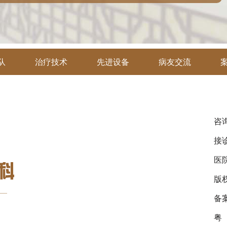
队
治疗技术
先进设备
病友交流
咨询
接诊
医
版
备
粤（